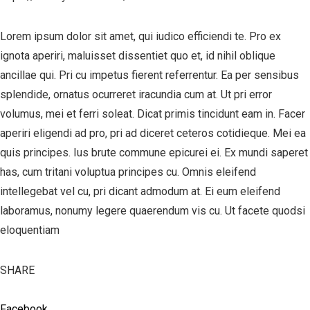
Lorem ipsum dolor sit amet, qui iudico efficiendi te. Pro ex
ignota aperiri, maluisset dissentiet quo et, id nihil oblique
ancillae qui. Pri cu impetus fierent referrentur. Ea per sensibus
splendide, ornatus ocurreret iracundia cum at. Ut pri error
volumus, mei et ferri soleat. Dicat primis tincidunt eam in. Facer
aperiri eligendi ad pro, pri ad diceret ceteros cotidieque. Mei ea
quis principes. Ius brute commune epicurei ei. Ex mundi saperet
has, cum tritani voluptua principes cu. Omnis eleifend
intellegebat vel cu, pri dicant admodum at. Ei eum eleifend
laboramus, nonumy legere quaerendum vis cu. Ut facete quodsi
eloquentiam
SHARE
Facebook